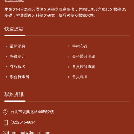
本會之宗旨為聯合贋復牙科學之專家學者，共同以進步之現代牙醫學 為
基礎，推展贋復牙科學之研究，提昇教學及醫療水準。
快速連結
最新消息
學術心得
學會簡介
專科醫師申請
課程報名
會員醫師查詢
學會行事曆
會員專區
聯絡資訊
台北市復興北路465號2樓
(02)2546-8834
prosthotw@gmail.com