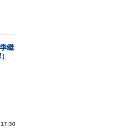
秋季繼
程）
7:30