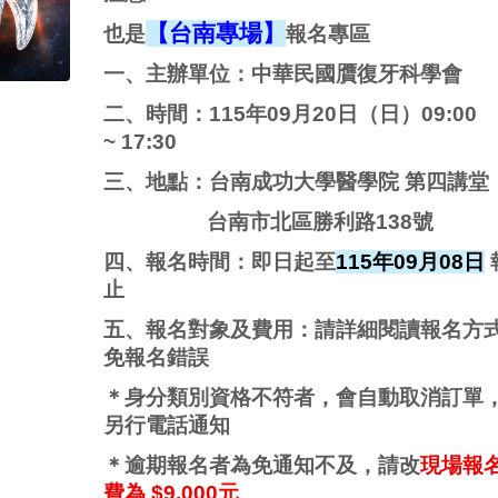
【台南專場】
也是
報名專區
一、主辦單位：中華民國贋復牙科學會
二、時間：115年09月20日（日）09:00
~ 17:30
三、地點：台南成功大學醫學院 第四講堂
台南市北區勝利路138號
四、報名時間：即日起至
115
年09月08日
止
五、報名對象及費用：請詳細閱讀報名方
免報名錯誤
＊身分類別資格不符者，會自動取消訂單
另行電話通知
＊逾期報名者為免通知不及，請改
現場報
費為 $9,000元