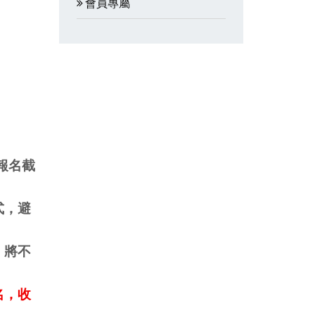
會員專屬
報名截
式，避
，將不
名，收