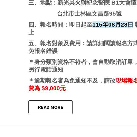
三、地點：新光吳火獅紀念醫院 B1大會議
台北市士林區文昌路95號
四、報名時間：即日起至
115
年08月28日
止
五、報名對象及費用：請詳細閱讀報名方
免報名錯誤
＊身分類別資格不符者，會自動取消訂單
另行電話通知
＊逾期報名者為免通知不及，請改
現場報
費為 $9,000元
READ MORE