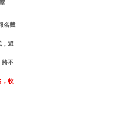
室
報名截
式，避
，將不
名，收