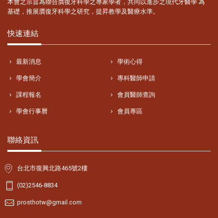
本會之宗旨為聯合贋復牙科學之專家學者，共同以進步之現代牙醫學 為
基礎，推展贋復牙科學之研究，提昇教學及醫療水準。
快速連結
最新消息
學術心得
學會簡介
專科醫師申請
課程報名
會員醫師查詢
學會行事曆
會員專區
聯絡資訊
台北市復興北路465號2樓
(02)2546-8834
prosthotw@gmail.com