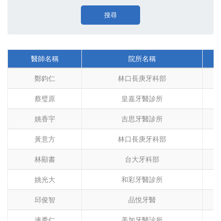
搜尋
醫師名稱
院所名稱
鄭鈞仁
林口長庚牙科部
蔡璧原
皇嘉牙醫診所
姚香宇
吉思牙醫診所
黃意方
林口長庚牙科部
林顯書
台大牙科部
姚光大
和彩牙醫診所
邱俊智
品悅牙醫
連秀仁
美加牙醫診所