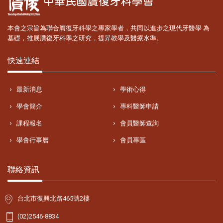
本會之宗旨為聯合贋復牙科學之專家學者，共同以進步之現代牙醫學 為
基礎，推展贋復牙科學之研究，提昇教學及醫療水準。
快速連結
最新消息
學術心得
學會簡介
專科醫師申請
課程報名
會員醫師查詢
學會行事曆
會員專區
聯絡資訊
台北市復興北路465號2樓
(02)2546-8834