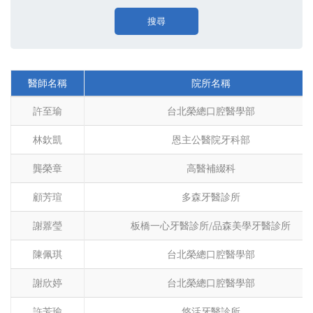
搜尋
醫師名稱
院所名稱
許至瑜
台北榮總口腔醫學部
林欽凱
恩主公醫院牙科部
龔榮章
高醫補綴科
顧芳瑄
多森牙醫診所
謝䕒瑩
板橋一心牙醫診所/品森美學牙醫診所
陳佩琪
台北榮總口腔醫學部
謝欣婷
台北榮總口腔醫學部
許芳瑜
悠活牙醫診所