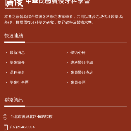
本會之宗旨為聯合贋復牙科學之專家學者，共同以進步之現代牙醫學 為
基礎，推展贋復牙科學之研究，提昇教學及醫療水準。
快速連結
最新消息
學術心得
學會簡介
專科醫師申請
課程報名
會員醫師查詢
學會行事曆
會員專區
聯絡資訊
台北市復興北路465號2樓
(02)2546-8834